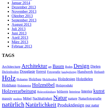
Januar 2014
Dezember 2013
November 2013
Oktober 2013
September 2013
August 2013
Juli 2013
Juni 2013
April 2013
März 2013
Februar 2013
TAGS
Design
Architektur
Baum
Dielen
Architecture
art
Boden
forest
Douglasie
Handwerk
Fotografie
Dielenboden
Herkunft
handgefertigt
Holz
Holzdesign
Holzdielen
Holzbau
Holzboden
Holzarten
Holzmöbel
Holzhaus
Holzprodukt
Holzinterior
kunst
Holzverarbeitung
Interior
hölzern
Interieur
Holzverkleidung
Natur
massiv
nature
Naturfotografie
Möbel
Nachhaltigkeit
modern
natürlich
Natürlichkeit
Produktdesign
pur natur